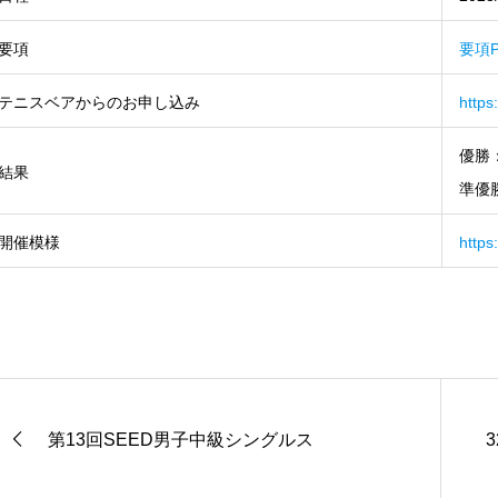
要項
要項P
テニスベアからのお申し込み
https
優勝
結果
準優
開催模様
https
第13回SEED男子中級シングルス