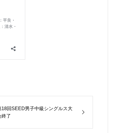
第18回SEED男子中級シングルス大
会終了