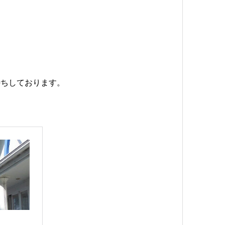
待ちしております。
。